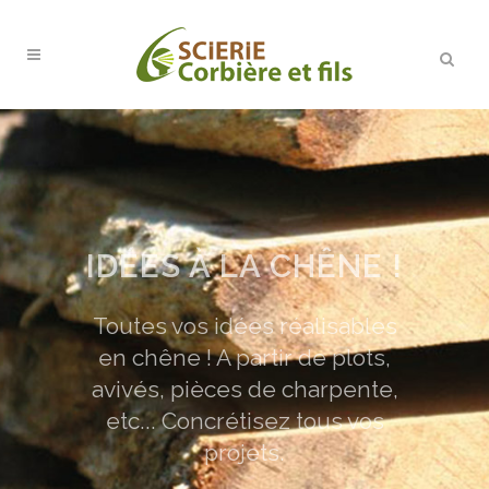
IDÉES À LA CHÊNE !
Toutes vos idées réalisables
en chêne ! A partir de plots,
avivés, pièces de charpente,
etc... Concrétisez tous vos
projets.