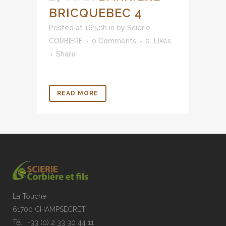
BRICQUEBEC 4
Posted at 16:50h
in
by
Scierie
CORBIERE
0 Comments
0
Likes
Share
READ MORE
La Touche
61700 CHAMPSECRET
Tél : +33 (0) 2 33 30 44 11